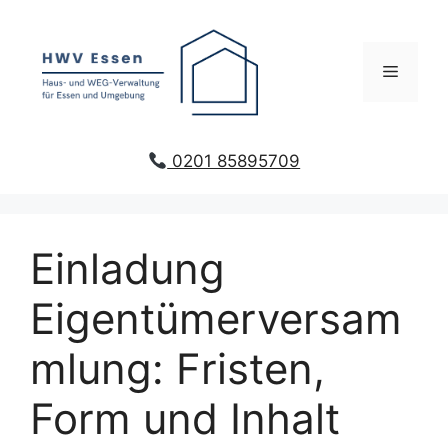
Zum
Inhalt
springen
Menü
0201 85895709
Einladung
Eigentümerversam
mlung: Fristen,
Form und Inhalt